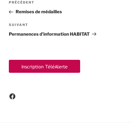
Article
PRÉCÉDENT
de
précédent
Remises de médailles
l’article
Article
SUIVANT
suivant
Permanences d’information HABITAT
Facebook