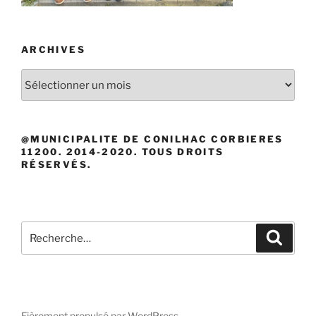
ARCHIVES
Archives
@MUNICIPALITE DE CONILHAC CORBIERES
11200. 2014-2020. TOUS DROITS
RÉSERVÉS.
Recherche
Recher
pour
:
Fièrement propulsé par WordPress