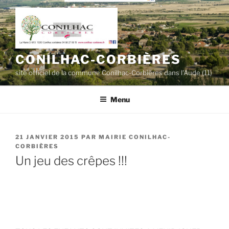
Aller
au
contenu
principal
CONILHAC-CORBIÈRES
site officiel de la commune Conilhac-Corbières dans l'Aude (11)
Menu
PUBLIÉ
21 JANVIER 2015
PAR
MAIRIE CONILHAC-
LE
CORBIÈRES
Un jeu des crêpes !!!