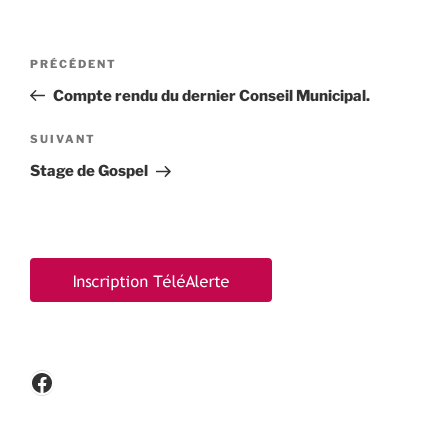
Navigation
Article
PRÉCÉDENT
de
précédent
Compte rendu du dernier Conseil Municipal.
l’article
Article
SUIVANT
suivant
Stage de Gospel
Facebook