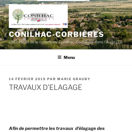
Aller
au
contenu
principal
CONILHAC-CORBIÈRES
site officiel de la commune Conilhac-Corbières dans l'Aude (11)
Menu
PUBLIÉ
14 FÉVRIER 2019
PAR
MARIE GRAUBY
LE
TRAVAUX D’ELAGAGE
Afin de permettre les travaux d’élagage des