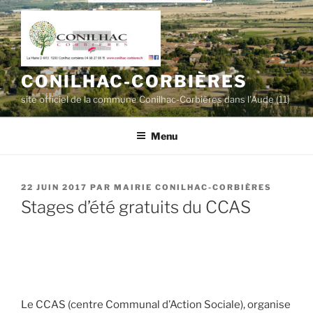
Aller
au
contenu
principal
CONILHAC-CORBIÈRES
site officiel de la commune Conilhac-Corbières dans l'Aude (11)
Menu
PUBLIÉ
22 JUIN 2017
PAR
MAIRIE CONILHAC-CORBIÈRES
LE
Stages d’été gratuits du CCAS
Le CCAS (centre Communal d’Action Sociale), organise