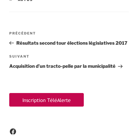
Navigation
Article
PRÉCÉDENT
de
précédent
Résultats second tour élections législatives 2017
l’article
Article
SUIVANT
suivant
Acquisition d’un tracto-pelle par la municipalité
Facebook