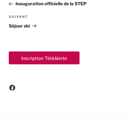
précédent
Inauguration officielle de la STEP
l’article
Article
SUIVANT
suivant
Séjour ski
Facebook