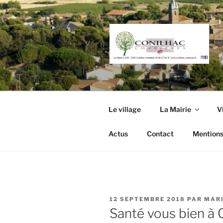
Aller
au
contenu
principal
Le village
La Mairie
V
Actus
Contact
Mentions
PUBLIÉ
12 SEPTEMBRE 2018
PAR
MARI
LE
Santé vous bien à C