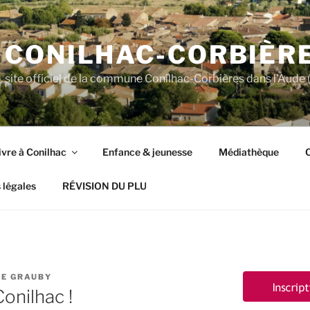
CONILHAC-CORBIÈR
site officiel de la commune Conilhac-Corbières dans l'Aude (
ivre à Conilhac
Enfance & jeunesse
Médiathèque
C
 légales
RÉVISION DU PLU
E GRAUBY
onilhac !