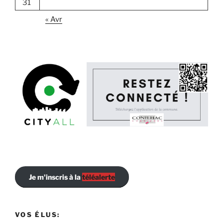
31
« Avr
Je m'inscris à la
téléalerte
VOS ÉLUS: