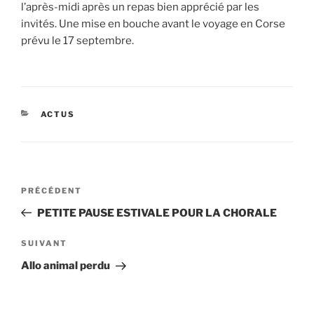
l’après-midi après un repas bien apprécié par les
invités. Une mise en bouche avant le voyage en Corse
prévu le 17 septembre.
CATÉGORIES
ACTUS
Navigation
Article
PRÉCÉDENT
de
précédent
PETITE PAUSE ESTIVALE POUR LA CHORALE
l’article
Article
SUIVANT
suivant
Allo animal perdu