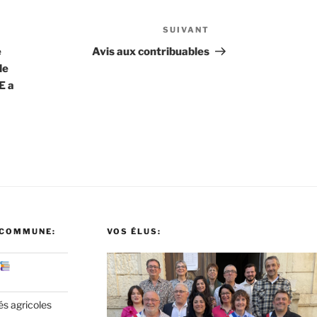
SUIVANT
Article
suivant
e
Avis aux contribuables
de
E a
 COMMUNE:
VOS ÉLUS:
és agricoles