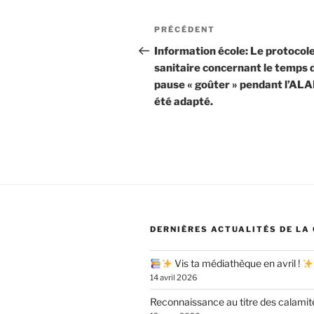
Navigation
Article
PRÉCÉDENT
de
précédent
Information école: Le protocol
sanitaire concernant le temps 
l’article
pause « goûter » pendant l’ALA
été adapté.
DERNIÈRES ACTUALITÉS DE LA
Vis ta médiathèque en avril !
14 avril 2026
Reconnaissance au titre des calamit