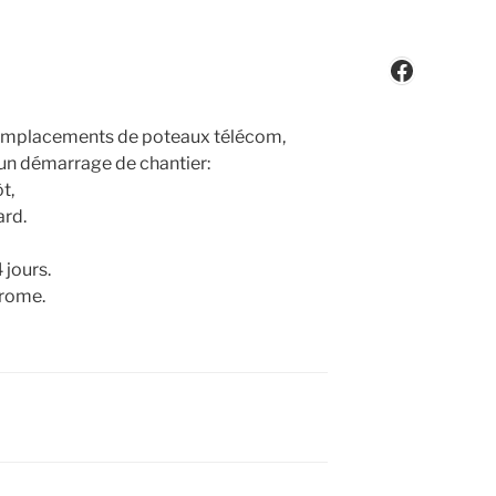
Faceboo
 remplacements de poteaux télécom,
 un démarrage de chantier:
t,
ard.
 jours.
drome.