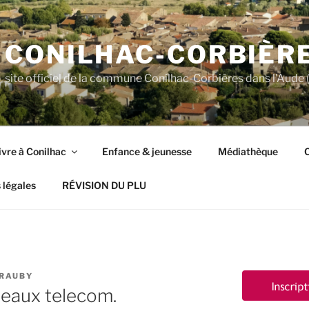
CONILHAC-CORBIÈR
site officiel de la commune Conilhac-Corbières dans l'Aude (
ivre à Conilhac
Enfance & jeunesse
Médiathèque
C
 légales
RÉVISION DU PLU
GRAUBY
eaux telecom.