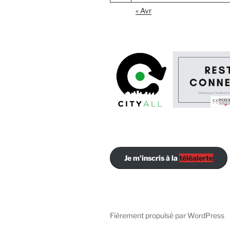
« Avr
Je m'inscris à la
téléalerte
Fièrement propulsé par WordPress