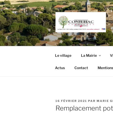
Aller
au
contenu
principal
Le village
La Mairie
V
Actus
Contact
Mentions
PUBLIÉ
16 FÉVRIER 2021
PAR
MARIE 
LE
Remplacement pot