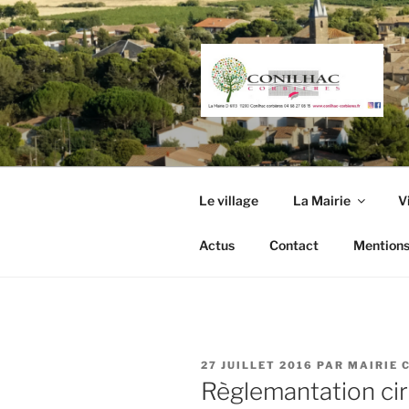
Aller
au
contenu
principal
Le village
La Mairie
V
Actus
Contact
Mentions
PUBLIÉ
27 JUILLET 2016
PAR
MAIRIE 
LE
Règlemantation cir