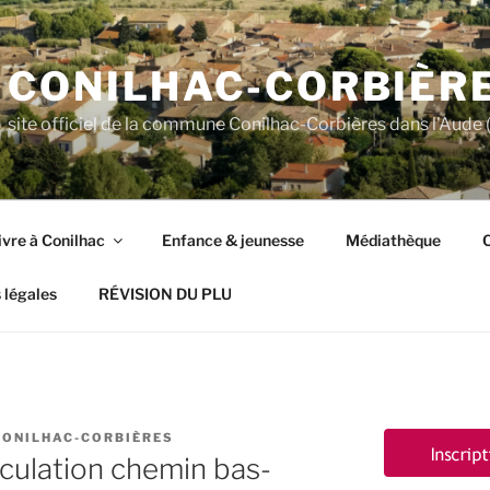
CONILHAC-CORBIÈR
site officiel de la commune Conilhac-Corbières dans l'Aude (
ivre à Conilhac
Enfance & jeunesse
Médiathèque
C
 légales
RÉVISION DU PLU
CONILHAC-CORBIÈRES
culation chemin bas-