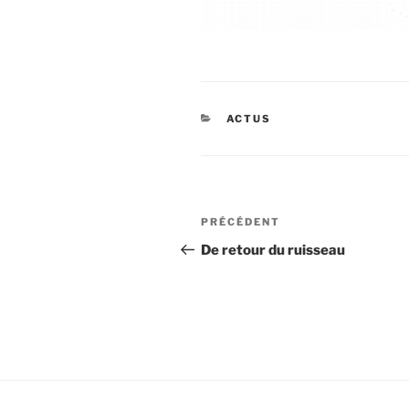
CATÉGORIES
ACTUS
Navigation
Article
PRÉCÉDENT
de
précédent
De retour du ruisseau
l’article