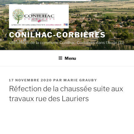
Aller
au
contenu
principal
CONILHAC-CORBIÈRES
site officiel de la commune Conilhac-Corbières dans l'Aude (11)
Menu
PUBLIÉ
17 NOVEMBRE 2020
PAR
MARIE GRAUBY
LE
Réfection de la chaussée suite aux
travaux rue des Lauriers