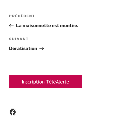
Navigation
Article
PRÉCÉDENT
de
précédent
La maisonnette est montée.
l’article
Article
SUIVANT
suivant
Dératisation
Facebook