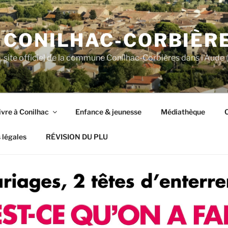
CONILHAC-CORBIÈR
site officiel de la commune Conilhac-Corbières dans l'Aude (
ivre à Conilhac
Enfance & jeunesse
Médiathèque
C
 légales
RÉVISION DU PLU