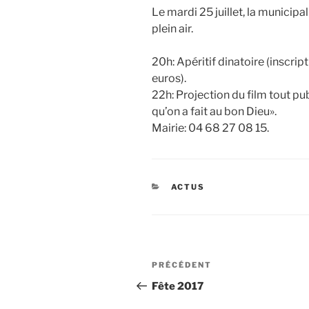
Le mardi 25 juillet, la munici
plein air.
20h: Apéritif dinatoire (inscripti
euros).
22h: Projection du film tout pu
qu’on a fait au bon Dieu».
Mairie: 04 68 27 08 15.
CATÉGORIES
ACTUS
Navigation
Article
PRÉCÉDENT
de
précédent
Fête 2017