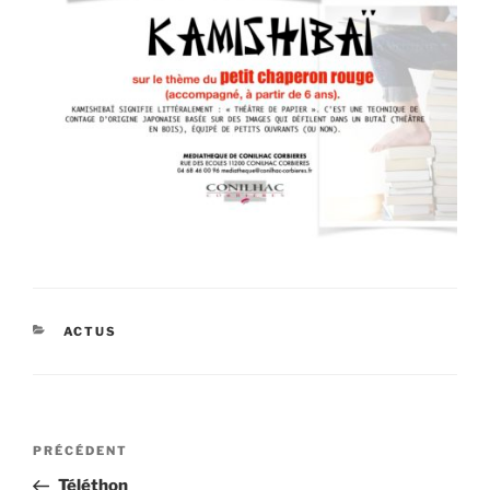
CATÉGORIES
ACTUS
Navigation
Article
PRÉCÉDENT
de
précédent
Téléthon