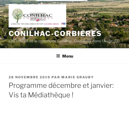
Aller
au
contenu
principal
CONILHAC-CORBIÈRES
site officiel de la commune Conilhac-Corbières dans l'Aude (11)
Menu
PUBLIÉ
28 NOVEMBRE 2019
PAR
MARIE GRAUBY
LE
Programme décembre et janvier:
Vis ta Médiathèque !