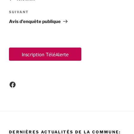
l’article
Article
SUIVANT
suivant
Avis d’enquête publique
Facebook
DERNIÈRES ACTUALITÉS DE LA COMMUNE: