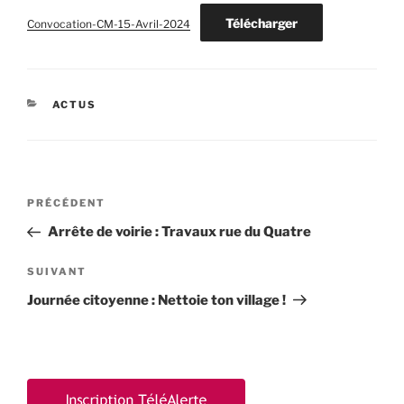
Télécharger
Convocation-CM-15-Avril-2024
CATÉGORIES
ACTUS
Navigation
Article
PRÉCÉDENT
de
précédent
Arrête de voirie : Travaux rue du Quatre
l’article
Article
SUIVANT
suivant
Journée citoyenne : Nettoie ton village !