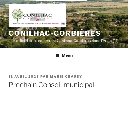
Aller
au
contenu
principal
CONILHAC-CORBIÈRES
site officiel de la commune Conilhac-Corbières dans l'Aude (11)
Menu
PUBLIÉ
11 AVRIL 2024
PAR
MARIE GRAUBY
LE
Prochain Conseil municipal