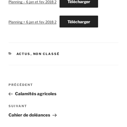
Télécharger
Planning – 6 jan et fev 2018 2
Télécharger
Planning + 6 jan et fev 2018 2
CATÉGORIES
ACTUS
,
NON CLASSÉ
Navigation
Article
PRÉCÉDENT
de
précédent
Calamités agricoles
l’article
Article
SUIVANT
suivant
Cahier de doléances