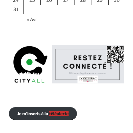
24
25
26
27
28
29
30
31
« Avr
Je m'inscris à la
téléalerte