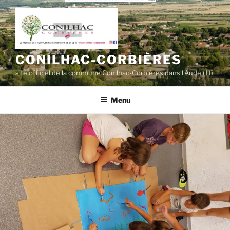
Aller
au
contenu
principal
CONILHAC-CORBIÈRES
site officiel de la commune Conilhac-Corbières dans l'Aude (11)
Menu