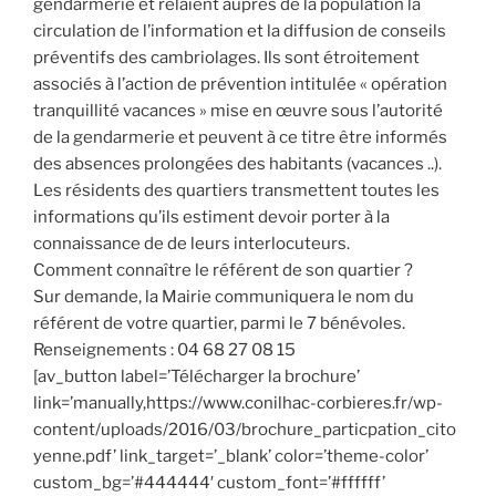
gendarmerie et relaient auprès de la population la
circulation de l’information et la diffusion de conseils
préventifs des cambriolages. Ils sont étroitement
associés à l’action de prévention intitulée « opération
tranquillité vacances » mise en œuvre sous l’autorité
de la gendarmerie et peuvent à ce titre être informés
des absences prolongées des habitants (vacances ..).
Les résidents des quartiers transmettent toutes les
informations qu’ils estiment devoir porter à la
connaissance de de leurs interlocuteurs.
Comment connaître le référent de son quartier ?
Sur demande, la Mairie communiquera le nom du
référent de votre quartier, parmi le 7 bénévoles.
Renseignements : 04 68 27 08 15
[av_button label=’Télécharger la brochure’
link=’manually,https://www.conilhac-corbieres.fr/wp-
content/uploads/2016/03/brochure_particpation_cito
yenne.pdf’ link_target=’_blank’ color=’theme-color’
custom_bg=’#444444′ custom_font=’#ffffff’