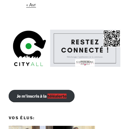
« Avr
Je m'inscris à la
téléalerte
VOS ÉLUS: