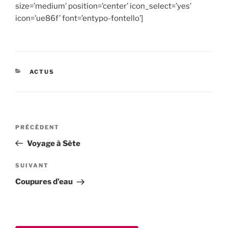
size=’medium’ position=’center’ icon_select=’yes’
icon=’ue86f’ font=’entypo-fontello’]
CATÉGORIES
ACTUS
Navigation
Article
PRÉCÉDENT
de
précédent
Voyage à Sète
l’article
Article
SUIVANT
suivant
Coupures d’eau