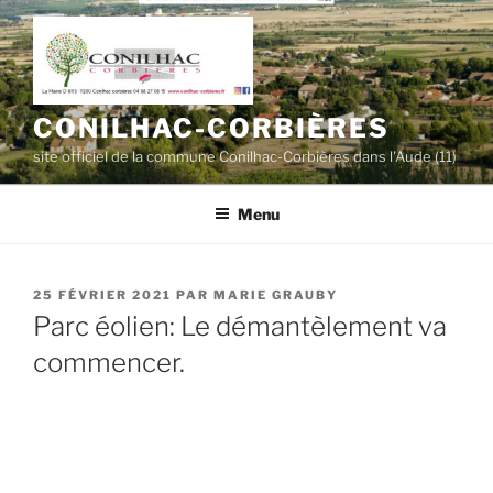
Aller
au
contenu
principal
CONILHAC-CORBIÈRES
site officiel de la commune Conilhac-Corbières dans l'Aude (11)
Menu
PUBLIÉ
25 FÉVRIER 2021
PAR
MARIE GRAUBY
LE
Parc éolien: Le démantèlement va
commencer.