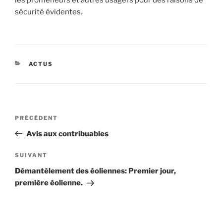
les promeneurs et autres usagers pour des raisons de
sécurité évidentes.
CATÉGORIES
ACTUS
Navigation
Article
PRÉCÉDENT
de
précédent
Avis aux contribuables
l’article
Article
SUIVANT
suivant
Démantèlement des éoliennes: Premier jour,
première éolienne.