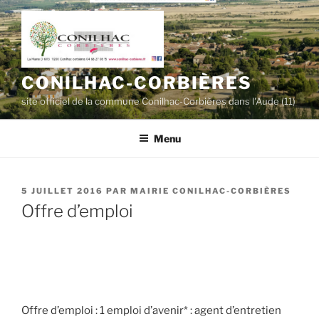
Aller
au
contenu
principal
CONILHAC-CORBIÈRES
site officiel de la commune Conilhac-Corbières dans l'Aude (11)
Menu
PUBLIÉ
5 JUILLET 2016
PAR
MAIRIE CONILHAC-CORBIÈRES
LE
Offre d’emploi
Offre d’emploi : 1 emploi d’avenir* : agent d’entretien