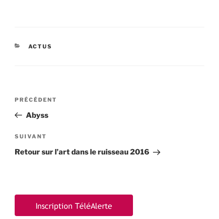
CATÉGORIES
ACTUS
Navigation
Article
PRÉCÉDENT
de
précédent
Abyss
l’article
Article
SUIVANT
suivant
Retour sur l’art dans le ruisseau 2016