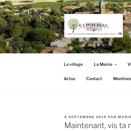
Aller
au
contenu
principal
Le village
La Mairie
V
Actus
Contact
Mentions
PUBLIÉ
6 SEPTEMBRE 2019
PAR
MARI
LE
Maintenant, vis ta