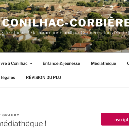
CONILHAC-CORBIÈR
site officiel de la commune Conilhac-Corbières dans l'Aude (
ivre à Conilhac
Enfance & jeunesse
Médiathèque
C
 légales
RÉVISION DU PLU
E GRAUBY
 médiathèque !