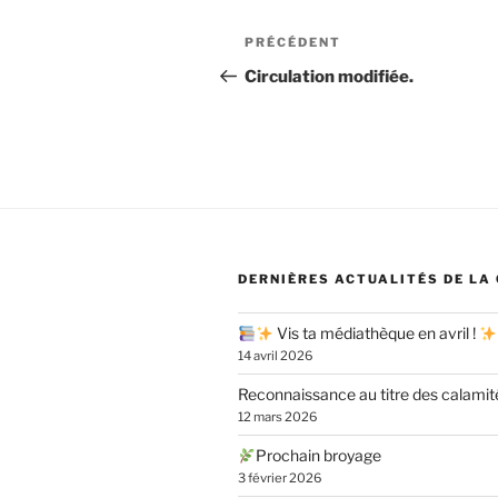
Navigation
Article
PRÉCÉDENT
de
précédent
Circulation modifiée.
l’article
DERNIÈRES ACTUALITÉS DE LA
Vis ta médiathèque en avril !
14 avril 2026
Reconnaissance au titre des calamit
12 mars 2026
Prochain broyage
3 février 2026