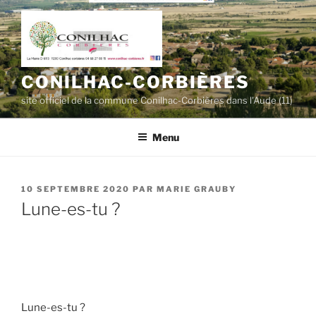
Aller
au
contenu
principal
CONILHAC-CORBIÈRES
site officiel de la commune Conilhac-Corbières dans l'Aude (11)
Menu
PUBLIÉ
10 SEPTEMBRE 2020
PAR
MARIE GRAUBY
LE
Lune-es-tu ?
Lune-es-tu ?