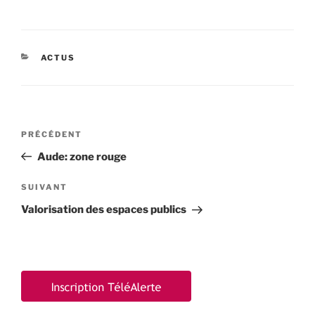
CATÉGORIES
ACTUS
Navigation
Article
PRÉCÉDENT
de
précédent
Aude: zone rouge
l’article
Article
SUIVANT
suivant
Valorisation des espaces publics