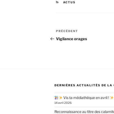
CATÉGORIES
ACTUS
Navigation
Article
PRÉCÉDENT
de
précédent
Vigilance orages
l’article
DERNIÈRES ACTUALITÉS DE LA
Vis ta médiathèque en avril !
14 avril 2026
Reconnaissance au titre des calamit