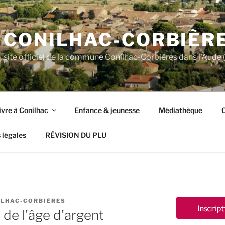
CONILHAC-CORBIÈR
site officiel de la commune Conilhac-Corbières dans l'Aude (
ivre à Conilhac
Enfance & jeunesse
Médiathèque
C
 légales
RÉVISION DU PLU
ILHAC-CORBIÈRES
 de l’âge d’argent