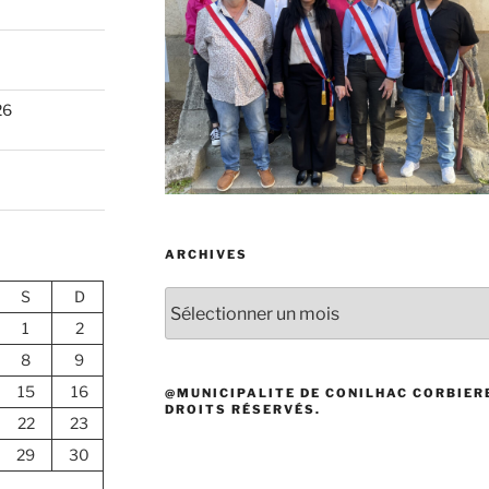
26
ARCHIVES
S
D
Archives
1
2
8
9
15
16
@MUNICIPALITE DE CONILHAC CORBIERE
DROITS RÉSERVÉS.
22
23
29
30