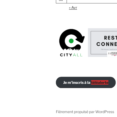
« Avr
Je m'inscris à la
téléalerte
Fièrement propulsé par WordPress