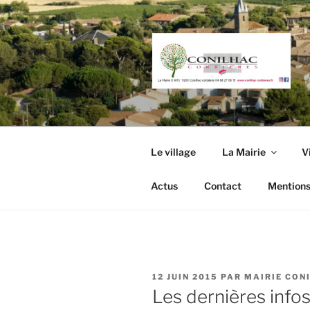
Aller
au
contenu
principal
Le village
La Mairie
V
Actus
Contact
Mentions
PUBLIÉ
12 JUIN 2015
PAR
MAIRIE CON
LE
Les dernières infos