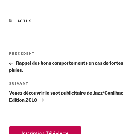
CATÉGORIES
ACTUS
Navigation
Article
PRÉCÉDENT
de
précédent
Rappel des bons comportements en cas de fortes
l’article
pluies.
Article
SUIVANT
suivant
Venez découvrir le spot publicitaire de Jazz/Conilhac
Edition 2018