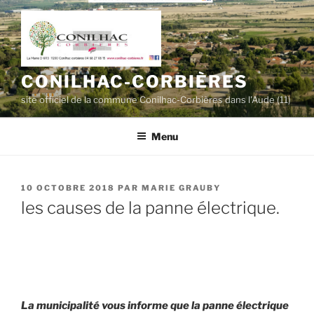
Aller
au
contenu
principal
CONILHAC-CORBIÈRES
site officiel de la commune Conilhac-Corbières dans l'Aude (11)
Menu
PUBLIÉ
10 OCTOBRE 2018
PAR
MARIE GRAUBY
LE
les causes de la panne électrique.
La municipalité vous informe que la panne électrique