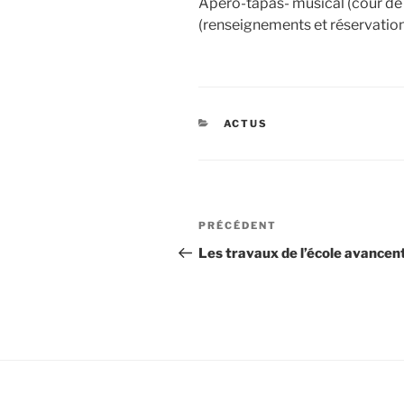
Apéro-tapas- musical (cour de l
(renseignements et réservation
CATÉGORIES
ACTUS
Navigation
Article
PRÉCÉDENT
de
précédent
Les travaux de l’école avancen
l’article