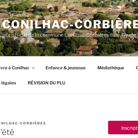
CONILHAC-CORBIÈR
site officiel de la commune Conilhac-Corbières dans l'Aude (
ivre à Conilhac
Enfance & jeunesse
Médiathèque
C
 légales
RÉVISION DU PLU
ONILHAC-CORBIÈRES
’été