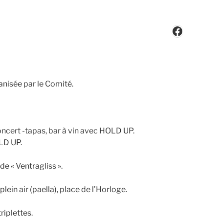
Faceboo
rganisée par le Comité.
concert -tapas, bar à vin avec HOLD UP.
LD UP.
de « Ventragliss ».
ein air (paella), place de l’Horloge.
riplettes.