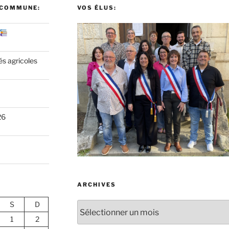
 COMMUNE:
VOS ÉLUS:
és agricoles
26
ARCHIVES
S
D
Archives
1
2