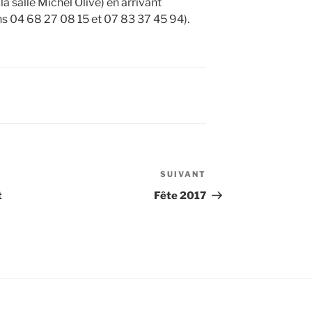
a salle Michel Olive) en arrivant
s 04 68 27 08 15 et 07 83 37 45 94).
SUIVANT
Article
suivant
t
Fête 2017