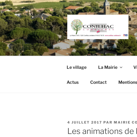
Aller
au
contenu
principal
Le village
La Mairie
V
Actus
Contact
Mentions
PUBLIÉ
4 JUILLET 2017
PAR
MAIRIE C
LE
Les animations de l