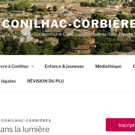
CONILHAC-CORBIÈR
site officiel de la commune Conilhac-Corbières dans l'Aude (
ivre à Conilhac
Enfance & jeunesse
Médiathèque
C
 légales
RÉVISION DU PLU
 CONILHAC-CORBIÈRES
dans la lumière