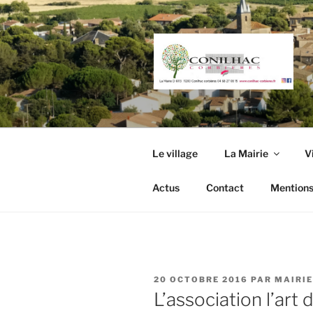
Aller
au
contenu
principal
Le village
La Mairie
V
Actus
Contact
Mentions
PUBLIÉ
20 OCTOBRE 2016
PAR
MAIRIE
LE
L’association l’art 