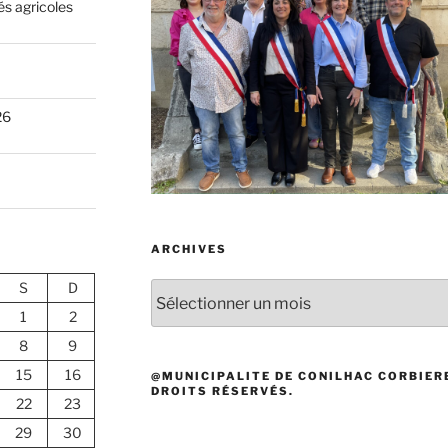
és agricoles
26
ARCHIVES
S
D
Archives
1
2
8
9
15
16
@MUNICIPALITE DE CONILHAC CORBIERE
DROITS RÉSERVÉS.
22
23
29
30