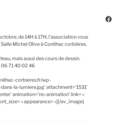
Faceboo
octobre, de 14H à 17H, l’association vous
Salle Michel Olive à Conilhac corbières.
uteau, mais aussi des cours de dessin.
 06 71 40 02 46
nilhac-corbieres.fr/wp-
-dans-la-lumiere.jpg’ attachment=’1531′
enter’ animation=’no-animation’ link= »
 font_size= » appearance= »][/av_image]