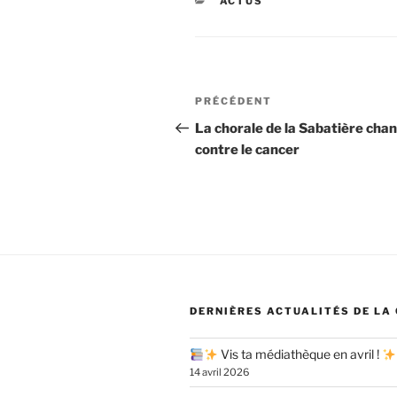
CATÉGORIES
ACTUS
Navigation
Article
PRÉCÉDENT
de
précédent
La chorale de la Sabatière cha
contre le cancer
l’article
DERNIÈRES ACTUALITÉS DE LA
Vis ta médiathèque en avril !
14 avril 2026