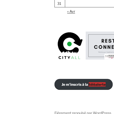
31
« Avr
Je m'inscris à la
téléalerte
Fièrement propulsé par WordPress