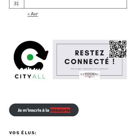
31
« Avr
Je m'inscris à la
téléalerte
VOS ÉLUS: