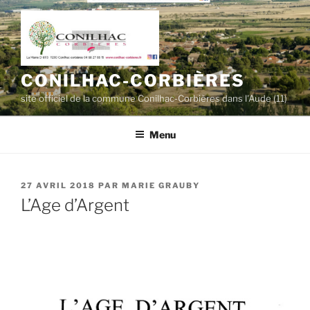
Aller
au
contenu
principal
CONILHAC-CORBIÈRES
site officiel de la commune Conilhac-Corbières dans l'Aude (11)
Menu
PUBLIÉ
27 AVRIL 2018
PAR
MARIE GRAUBY
LE
L’Age d’Argent