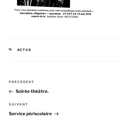
CATÉGORIES
ACTUS
Navigation
Article
PRÉCÉDENT
de
précédent
Soirée théâtre.
l’article
Article
SUIVANT
suivant
Service périscolaire