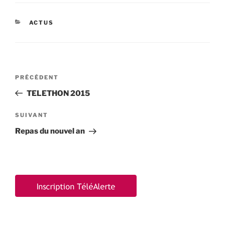
CATÉGORIES
ACTUS
Navigation
Article
PRÉCÉDENT
de
précédent
TELETHON 2015
l’article
Article
SUIVANT
suivant
Repas du nouvel an