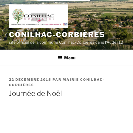
Aller
au
contenu
principal
CONILHAC-CORBIÈRES
site officiel de la commune Conilhac-Corbières dans l'Aude (11)
Menu
PUBLIÉ
22 DÉCEMBRE 2015
PAR
MAIRIE CONILHAC-
LE
CORBIÈRES
Journée de Noël