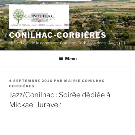
Aller
au
contenu
principal
CONILHAC-CORBIÈRES
site officiel de la commune Conilhac-Corbières dans l'Aude (11)
Menu
PUBLIÉ
4 SEPTEMBRE 2016
PAR
MAIRIE CONILHAC-
LE
CORBIÈRES
Jazz/Conilhac : Soirée dédiée à
Mickael Juraver