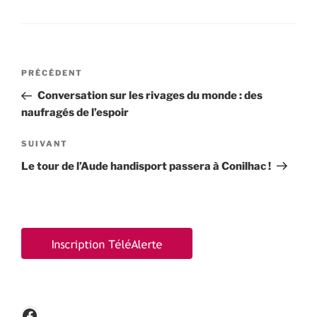
Navigation
Article
PRÉCÉDENT
de
précédent
Conversation sur les rivages du monde : des
l’article
naufragés de l’espoir
Article
SUIVANT
suivant
Le tour de l’Aude handisport passera à Conilhac !
Facebook