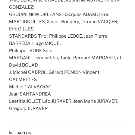
TRIO BERGIN (Ch. NAUDI, Stephanie ASTRE, Thierry
GONZALEZ)
GROUPE NEW ORLEANS : Jacques ADAMO, Eric
MARTIGNOLLES, Xavier Bonnery, Jérôme VACQIER,
Eric GILLES
STANDARDS Trio : Philippe LEOGE, Jean Pierre
BARREDA, Hugo MIQUEL
Philippe LEOGE Solo
MARGARIT Family: Léo, Tania, Bernard MARGARIT, et
David BOUAD
J. Michel CABROL, Gérard PONCIN Vincent
CALMETTES
Michel CALVAYRAC
Jean SANTANDREA
Laetitia JOLIET, Léo JURAVER, Jean Marie JURAVER,
Grégory JURAVER
CATÉGORIES
ACTUS