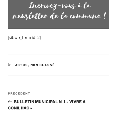
[sibwp_form id=2]
CATÉGORIES
ACTUS
,
NON CLASSÉ
Navigation
Article
PRÉCÉDENT
de
précédent
BULLETIN MUNICIPAL N°1 « VIVRE A
l’article
CONILHAC »