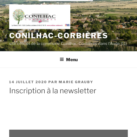
Aller
au
contenu
principal
CONILHAC-CORBIÈRES
site officiel de la commune Conilhac-Corbières dans l'Aude (11)
Menu
PUBLIÉ
14 JUILLET 2020
PAR
MARIE GRAUBY
LE
Inscription à la newsletter