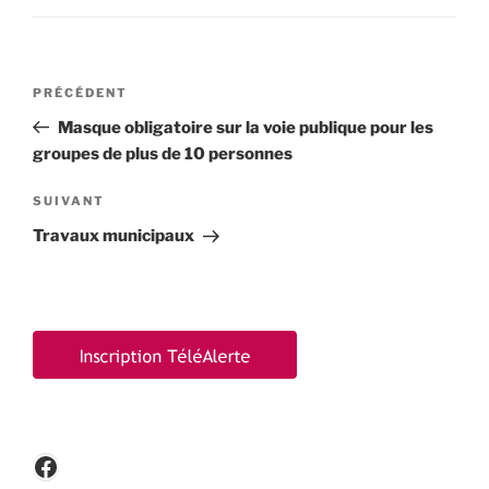
Navigation
Article
PRÉCÉDENT
de
précédent
Masque obligatoire sur la voie publique pour les
l’article
groupes de plus de 10 personnes
Article
SUIVANT
suivant
Travaux municipaux
Facebook