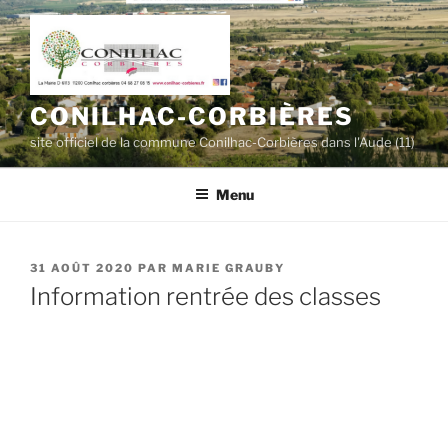
Aller
au
contenu
principal
CONILHAC-CORBIÈRES
site officiel de la commune Conilhac-Corbières dans l'Aude (11)
Menu
PUBLIÉ
31 AOÛT 2020
PAR
MARIE GRAUBY
LE
Information rentrée des classes