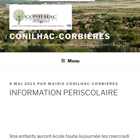
Aller
au
contenu
principal
CONILHAC-CORBIÈRES
site officiel de la commune Conilhac-Corbières dans l'Aude (11)
Menu
PUBLIÉ
5 MAI 2015
PAR
MAIRIE CONILHAC-CORBIÈRES
LE
INFORMATION PERISCOLAIRE
Vos enfants auront école toute la journée les mercredi