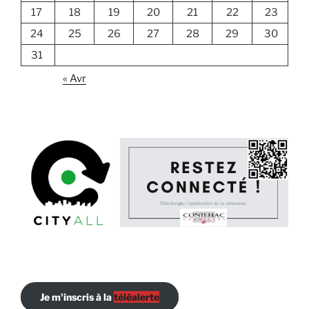
17
18
19
20
21
22
23
24
25
26
27
28
29
30
31
« Avr
Je m'inscris à la
téléalerte