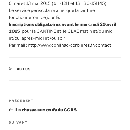
6 mai et 13 mai 2015 ( 9H-12H et 13H30-15H45)
Le service périscolaire ainsi que la cantine
fonctionneront ce jour là.
Inscriptions obligatoires avant le mercredi 29 avril
2015
pour la CANTINE et le CLAE matin et/ou midi
et/ou après-midi et /ou soir
Par mail :
http://www.conilhac-
corbieres.fr/contact
CATÉGORIES
ACTUS
Navigation
Article
PRÉCÉDENT
de
précédent
La chasse aux œufs du CCAS
l’article
Article
SUIVANT