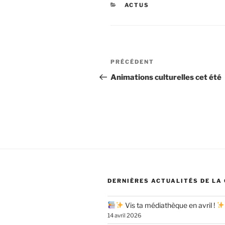
CATÉGORIES
ACTUS
Navigation
Article
PRÉCÉDENT
de
précédent
Animations culturelles cet été
l’article
DERNIÈRES ACTUALITÉS DE LA
Vis ta médiathèque en avril !
14 avril 2026