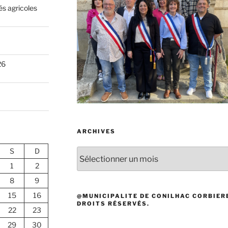
és agricoles
26
ARCHIVES
S
D
Archives
1
2
8
9
15
16
@MUNICIPALITE DE CONILHAC CORBIERE
DROITS RÉSERVÉS.
22
23
29
30