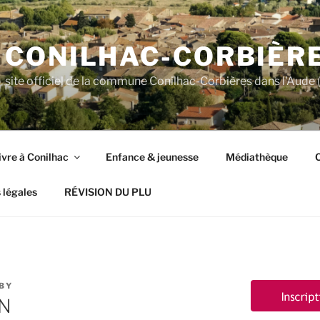
CONILHAC-CORBIÈR
site officiel de la commune Conilhac-Corbières dans l'Aude (
ivre à Conilhac
Enfance & jeunesse
Médiathèque
C
 légales
RÉVISION DU PLU
BY
ON