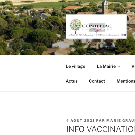
Aller
au
contenu
principal
Le village
La Mairie
V
Actus
Contact
Mentions
PUBLIÉ
4 AOÛT 2021
PAR
MARIE GRAU
LE
INFO VACCINATI