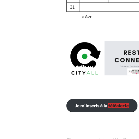
31
« Avr
Je m'inscris à la
téléalerte