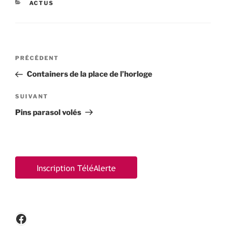
CATÉGORIES
ACTUS
Navigation
Article
PRÉCÉDENT
de
précédent
Containers de la place de l’horloge
l’article
Article
SUIVANT
suivant
Pins parasol volés
Facebook