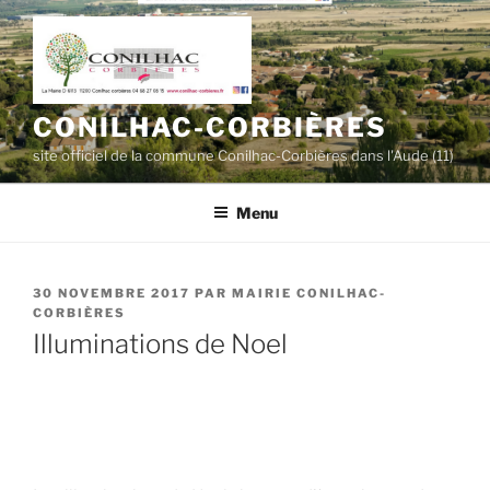
Aller
au
contenu
principal
CONILHAC-CORBIÈRES
site officiel de la commune Conilhac-Corbières dans l'Aude (11)
Menu
PUBLIÉ
30 NOVEMBRE 2017
PAR
MAIRIE CONILHAC-
LE
CORBIÈRES
Illuminations de Noel