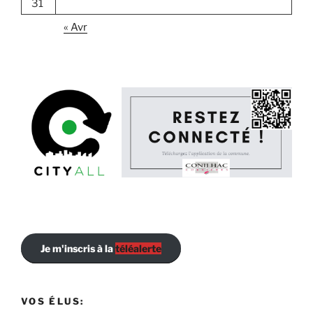
31
« Avr
Je m'inscris à la
téléalerte
VOS ÉLUS: