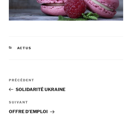
CATÉGORIES
ACTUS
Navigation
Article
PRÉCÉDENT
de
précédent
SOLIDARITÉ UKRAINE
l’article
Article
SUIVANT
suivant
OFFRE D’EMPLOI