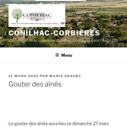
Aller
au
contenu
principal
CONILHAC-CORBIÈRES
site officiel de la commune Conilhac-Corbières dans l'Aude (11)
Menu
PUBLIÉ
21 MARS 2022
PAR
MARIE GRAUBY
LE
Gouter des aînés
Le gouter des aînés aura lieu ce dimanche 27 mars