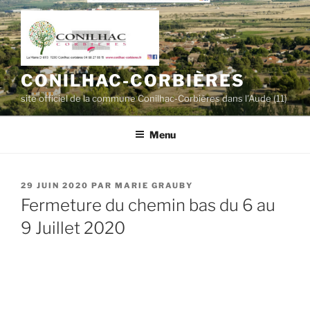
Aller
au
contenu
principal
CONILHAC-CORBIÈRES
site officiel de la commune Conilhac-Corbières dans l'Aude (11)
Menu
PUBLIÉ
29 JUIN 2020
PAR
MARIE GRAUBY
LE
Fermeture du chemin bas du 6 au
9 Juillet 2020