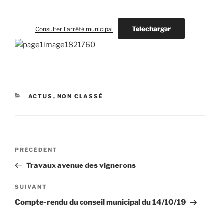
Télécharger
Consulter l’arrêté municipal
CATÉGORIES
ACTUS
,
NON CLASSÉ
Navigation
Article
PRÉCÉDENT
de
précédent
Travaux avenue des vignerons
l’article
Article
SUIVANT
suivant
Compte-rendu du conseil municipal du 14/10/19