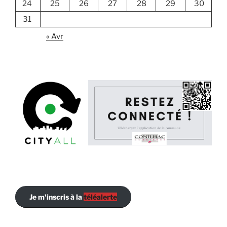
24
25
26
27
28
29
30
31
« Avr
Je m'inscris à la
téléalerte