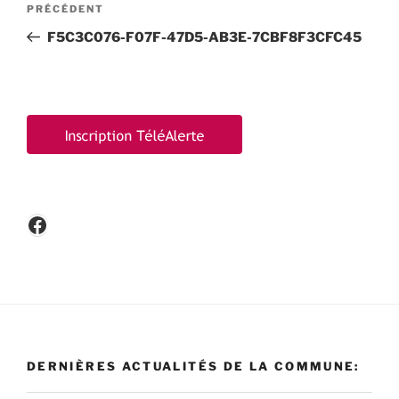
Article
PRÉCÉDENT
de
précédent
F5C3C076-F07F-47D5-AB3E-7CBF8F3CFC45
l’article
Facebook
DERNIÈRES ACTUALITÉS DE LA COMMUNE: