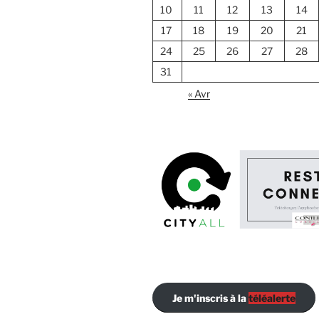
10
11
12
13
14
17
18
19
20
21
24
25
26
27
28
31
« Avr
Je m'inscris à la
téléalerte