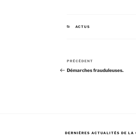
CATÉGORIES
ACTUS
Navigation
Article
PRÉCÉDENT
de
précédent
Démarches frauduleuses.
l’article
DERNIÈRES ACTUALITÉS DE LA