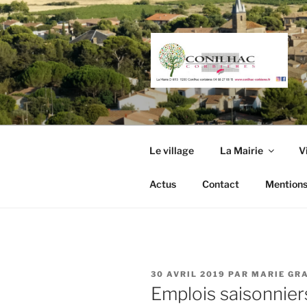
Aller
au
contenu
principal
Le village
La Mairie
V
Actus
Contact
Mentions
PUBLIÉ
30 AVRIL 2019
PAR
MARIE GR
LE
Emplois saisonnier