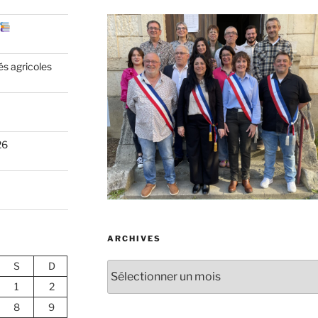
és agricoles
26
ARCHIVES
S
D
Archives
1
2
8
9