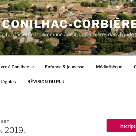
CONILHAC-CORBIÈR
site officiel de la commune Conilhac-Corbières dans l'Aude (
ivre à Conilhac
Enfance & jeunesse
Médiathèque
C
 légales
RÉVISION DU PLU
AUBY
s 2019.