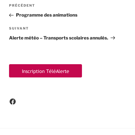
Navigation
Article
PRÉCÉDENT
de
précédent
Programme des animations
l’article
Article
SUIVANT
suivant
Alerte météo – Transports scolaires annulés.
Facebook