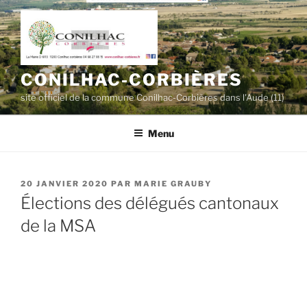
Aller
au
contenu
principal
CONILHAC-CORBIÈRES
site officiel de la commune Conilhac-Corbières dans l'Aude (11)
Menu
PUBLIÉ
20 JANVIER 2020
PAR
MARIE GRAUBY
LE
Élections des délégués cantonaux
de la MSA