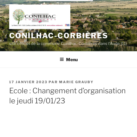
Aller
au
contenu
principal
CONILHAC-CORBIÈRES
site officiel de la commune Conilhac-Corbières dans l'Aude (11)
Menu
PUBLIÉ
17 JANVIER 2023
PAR
MARIE GRAUBY
LE
Ecole : Changement d’organisation
le jeudi 19/01/23