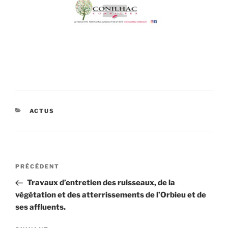
CATÉGORIES
ACTUS
Navigation
Article
PRÉCÉDENT
de
précédent
Travaux d’entretien des ruisseaux, de la
l’article
végétation et des atterrissements de l’Orbieu et de
ses affluents.