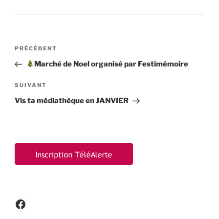
Navigation
Article
PRÉCÉDENT
de
précédent
Marché de Noel organisé par Festimémoire
l’article
Article
SUIVANT
suivant
Vis ta médiathèque en JANVIER
Facebook