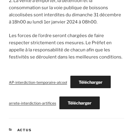
2. La vente à emporter, la détention et la
consommation sur la voie publique de boissons
alcoolisées sont interdites du dimanche 31 décembre
à 18h00 au lundi 1er janvier 2024 à 08h00.
Les forces de l’ordre seront chargées de faire
respecter strictement ces mesures. Le Préfet en
appelle à la responsabilité de chacun afin que les
festivités se déroulent dans les meilleures conditions.
Télécharger
AP-interdiction-temporaire-alcool
Télécharger
arrete-interdiction-artifices
CATÉGORIES
ACTUS