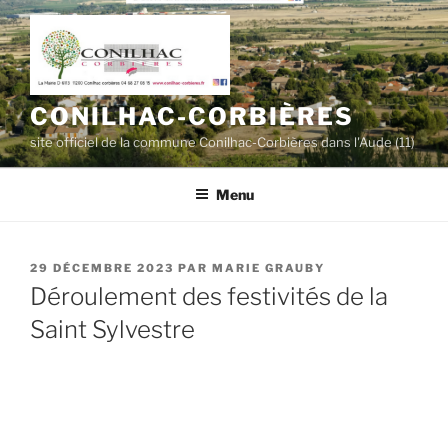
Aller
au
contenu
principal
CONILHAC-CORBIÈRES
site officiel de la commune Conilhac-Corbières dans l'Aude (11)
Menu
PUBLIÉ
29 DÉCEMBRE 2023
PAR
MARIE GRAUBY
LE
Déroulement des festivités de la
Saint Sylvestre