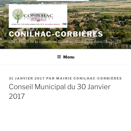
Aller
au
contenu
principal
CONILHAC-CORBIÈRES
site officiel de la commune Conilhac-Corbières dans l'Aude (11)
Menu
PUBLIÉ
31 JANVIER 2017
PAR
MAIRIE CONILHAC-CORBIÈRES
LE
Conseil Municipal du 30 Janvier
2017