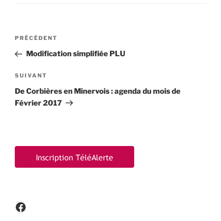
Navigation
Article
PRÉCÉDENT
de
précédent
Modification simplifiée PLU
l’article
Article
SUIVANT
suivant
De Corbières en Minervois : agenda du mois de
Février 2017
Facebook