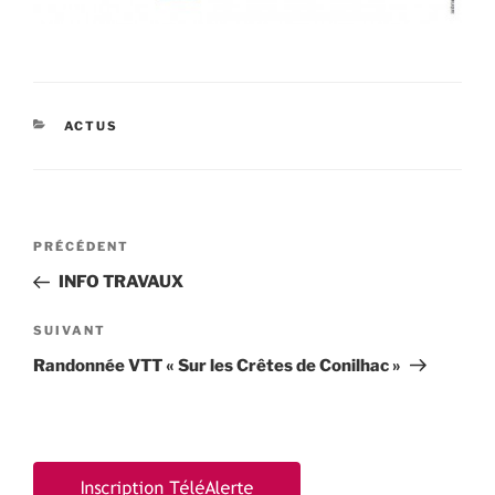
CATÉGORIES
ACTUS
Navigation
Article
PRÉCÉDENT
de
précédent
INFO TRAVAUX
l’article
Article
SUIVANT
suivant
Randonnée VTT « Sur les Crêtes de Conilhac »