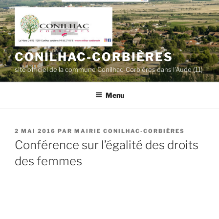
Aller
au
contenu
principal
CONILHAC-CORBIÈRES
site officiel de la commune Conilhac-Corbières dans l'Aude (11)
Menu
PUBLIÉ
2 MAI 2016
PAR
MAIRIE CONILHAC-CORBIÈRES
LE
Conférence sur l’égalité des droits
des femmes