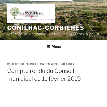
Aller
au
contenu
principal
CONILHAC-CORBIÈRES
site officiel de la commune Conilhac-Corbières dans l'Aude (11)
Menu
PUBLIÉ
21 OCTOBRE 2019
PAR
MARIE GRAUBY
LE
Compte rendu du Conseil
municipal du 11 février 2019