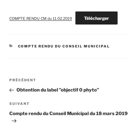
Télécharger
COMPTE RENDU CM du 11.02.2019
CATÉGORIES
COMPTE RENDU DU CONSEIL MUNICIPAL
Navigation
Article
PRÉCÉDENT
de
précédent
Obtention du label ”objectif 0 phyto”
l’article
Article
SUIVANT
suivant
Compte rendu du Conseil Municipal du 18 mars 2019