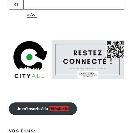
31
« Avr
Je m'inscris à la
téléalerte
VOS ÉLUS: