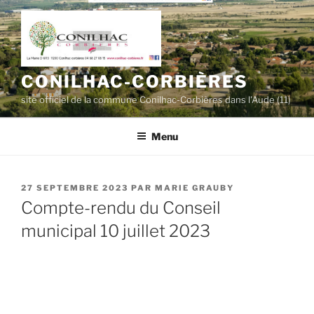
Aller
au
contenu
principal
CONILHAC-CORBIÈRES
site officiel de la commune Conilhac-Corbières dans l'Aude (11)
Menu
PUBLIÉ
27 SEPTEMBRE 2023
PAR
MARIE GRAUBY
LE
Compte-rendu du Conseil
municipal 10 juillet 2023