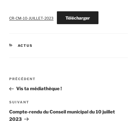
Télécharger
CR-CM-10-JUILLET-2023
CATÉGORIES
ACTUS
Navigation
Article
PRÉCÉDENT
de
précédent
Vis ta médiathèque !
l’article
Article
SUIVANT
suivant
Compte-rendu du Conseil municipal du 10 juillet
2023