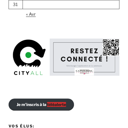
31
« Avr
Je m'inscris à la
téléalerte
VOS ÉLUS: