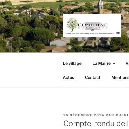
Aller
au
contenu
principal
Le village
La Mairie
V
Actus
Contact
Mentions
PUBLIÉ
16 DÉCEMBRE 2014
PAR
MAIRI
LE
Compte-rendu de l