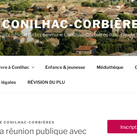
CONILHAC-CORBIÈR
site officiel de la commune Conilhac-Corbières dans l'Aude (
ivre à Conilhac
Enfance & jeunesse
Médiathèque
C
 légales
RÉVISION DU PLU
E CONILHAC-CORBIÈRES
a réunion publique avec