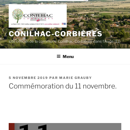
Aller
au
contenu
principal
CONILHAC-CORBIÈRES
site officiel de la commune Conilhac-Corbières dans l'Aude (11)
Menu
PUBLIÉ
5 NOVEMBRE 2019
PAR
MARIE GRAUBY
LE
Commémoration du 11 novembre.