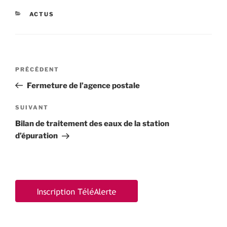
CATÉGORIES
ACTUS
Navigation
Article
PRÉCÉDENT
de
précédent
Fermeture de l’agence postale
l’article
Article
SUIVANT
suivant
Bilan de traitement des eaux de la station
d’épuration