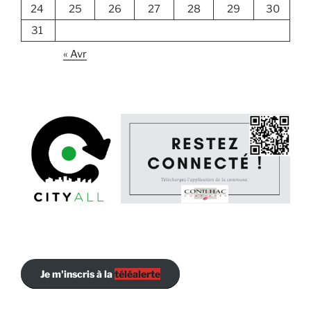
24
25
26
27
28
29
30
31
« Avr
Je m'inscris à la
téléalerte