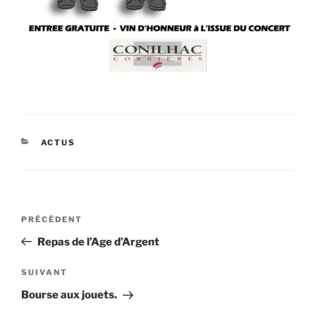
CATÉGORIES
ACTUS
Navigation
Article
PRÉCÉDENT
de
précédent
Repas de l’Age d’Argent
l’article
Article
SUIVANT
suivant
Bourse aux jouets.