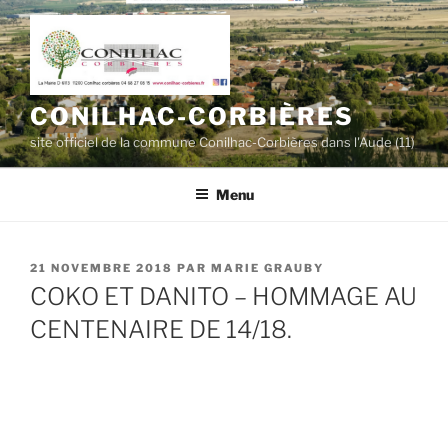
Aller
au
contenu
principal
CONILHAC-CORBIÈRES
site officiel de la commune Conilhac-Corbières dans l'Aude (11)
Menu
PUBLIÉ
21 NOVEMBRE 2018
PAR
MARIE GRAUBY
LE
COKO ET DANITO – HOMMAGE AU
CENTENAIRE DE 14/18.