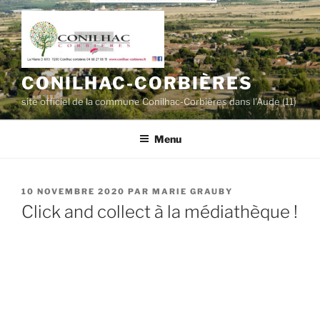
Aller
au
contenu
principal
CONILHAC-CORBIÈRES
site officiel de la commune Conilhac-Corbières dans l'Aude (11)
Menu
PUBLIÉ
10 NOVEMBRE 2020
PAR
MARIE GRAUBY
LE
Click and collect à la médiathèque !