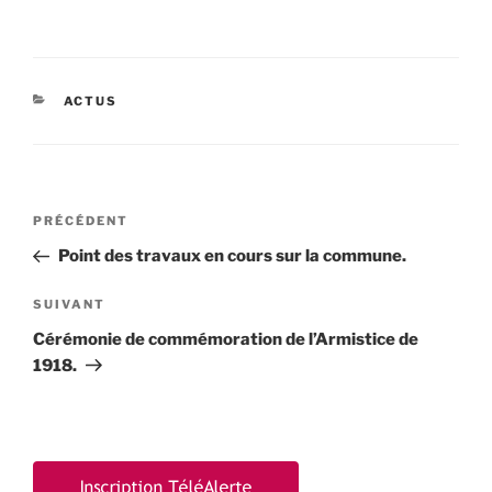
CATÉGORIES
ACTUS
Navigation
Article
PRÉCÉDENT
de
précédent
Point des travaux en cours sur la commune.
l’article
Article
SUIVANT
suivant
Cérémonie de commémoration de l’Armistice de
1918.