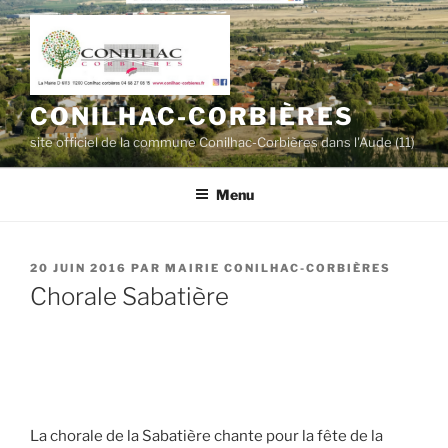
Aller
au
contenu
principal
CONILHAC-CORBIÈRES
site officiel de la commune Conilhac-Corbières dans l'Aude (11)
Menu
PUBLIÉ
20 JUIN 2016
PAR
MAIRIE CONILHAC-CORBIÈRES
LE
Chorale Sabatière
La chorale de la Sabatière chante pour la fête de la