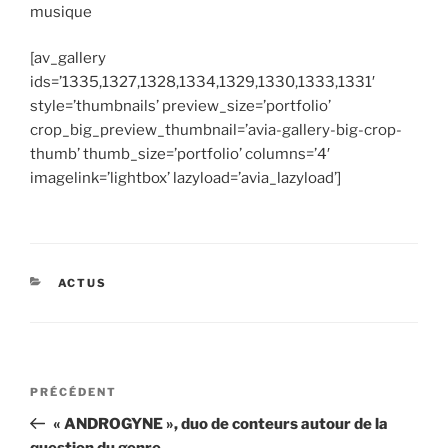
musique
[av_gallery
ids=’1335,1327,1328,1334,1329,1330,1333,1331′
style=’thumbnails’ preview_size=’portfolio’
crop_big_preview_thumbnail=’avia-gallery-big-crop-
thumb’ thumb_size=’portfolio’ columns=’4′
imagelink=’lightbox’ lazyload=’avia_lazyload’]
CATÉGORIES
ACTUS
Navigation
Article
PRÉCÉDENT
de
précédent
« ANDROGYNE », duo de conteurs autour de la
l’article
question du genre