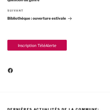
Article
SUIVANT
suivant
Bibliothèque : ouverture estivale
Facebook
DERNIÈRES ACTUALITÉS DE LA COMMUNE: