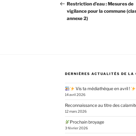
de
précédent
Restriction d’eau : Mesures de
vigilance pour la commune (cla
l’article
annexe 2)
DERNIÈRES ACTUALITÉS DE LA
Vis ta médiathèque en avril !
14 avril 2026
Reconnaissance au titre des calamit
12 mars 2026
Prochain broyage
3 février 2026