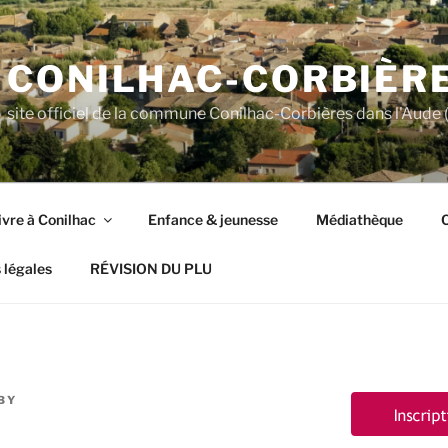
CONILHAC-CORBIÈR
site officiel de la commune Conilhac-Corbières dans l'Aude (
ivre à Conilhac
Enfance & jeunesse
Médiathèque
C
 légales
RÉVISION DU PLU
BY