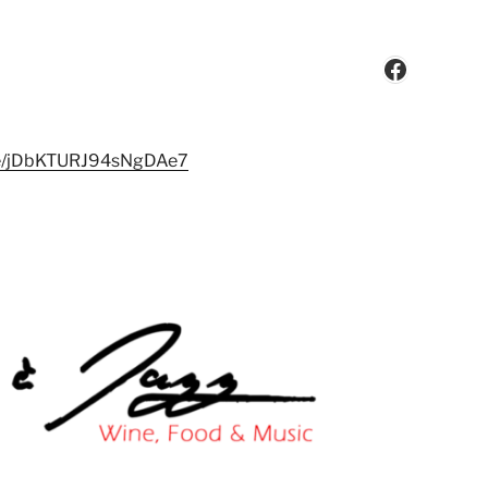
Faceboo
gle/jDbKTURJ94sNgDAe7