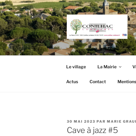
Aller
au
contenu
principal
Le village
La Mairie
V
Actus
Contact
Mentions
PUBLIÉ
30 MAI 2023
PAR
MARIE GRAU
LE
Cave à jazz #5