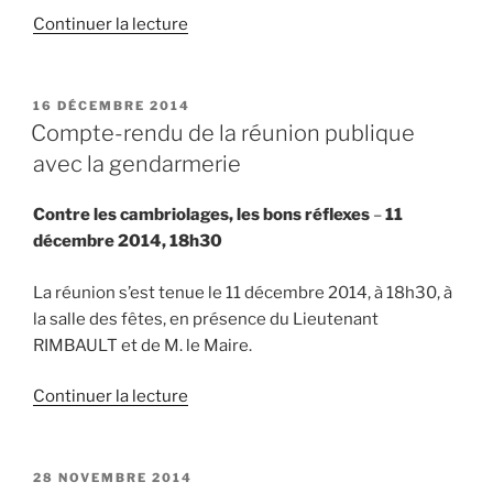
de
Continuer la lecture
« Horaires
Vacances
de
PUBLIÉ
16 DÉCEMBRE 2014
LE
Nöel »
Compte-rendu de la réunion publique
avec la gendarmerie
Contre les cambriolages, les bons réflexes
–
11
décembre 2014, 18h30
La réunion s’est tenue le 11 décembre 2014, à 18h30, à
la salle des fêtes, en présence du Lieutenant
RIMBAULT et de M. le Maire.
de
Continuer la lecture
« Compte-
rendu
de
PUBLIÉ
28 NOVEMBRE 2014