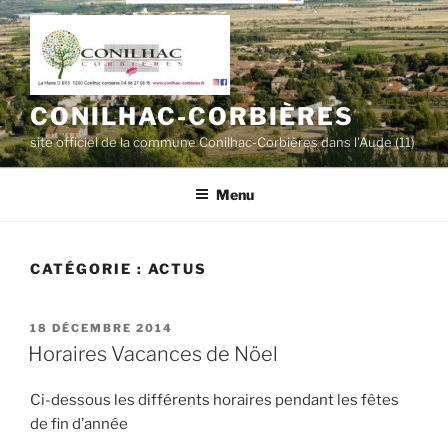
Aller
au
contenu
principal
CONILHAC-CORBIÈRES
site officiel de la commune Conilhac-Corbières dans l'Aude (11)
Menu
CATÉGORIE :
ACTUS
PUBLIÉ
18 DÉCEMBRE 2014
LE
Horaires Vacances de Nöel
Ci-dessous les différents horaires pendant les fêtes
de fin d’année