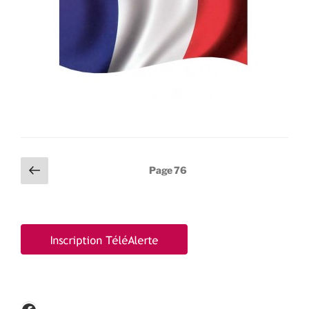
Pagination
Page
Page
76
précédente
des
publications
Facebook