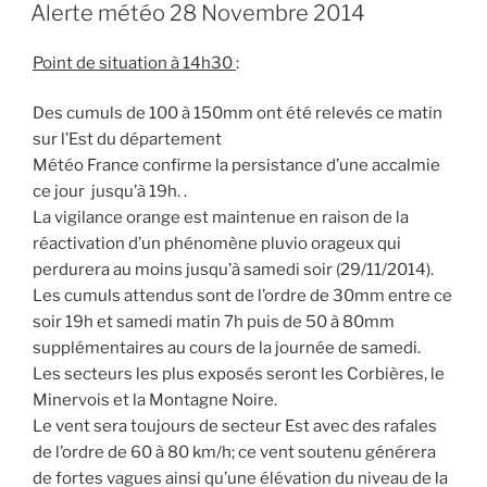
LE
la
Alerte météo 28 Novembre 2014
réunion
publique
Point de situation à 14h30
:
avec
la
Des cumuls de 100 à 150mm ont été relevés ce matin
gendarmerie »
sur l’Est du département
Météo France confirme la persistance d’une accalmie
ce jour jusqu’à 19h. .
La vigilance orange est maintenue en raison de la
réactivation d’un phénomène pluvio orageux qui
perdurera au moins jusqu’à samedi soir (29/11/2014).
Les cumuls attendus sont de l’ordre de 30mm entre ce
soir 19h et samedi matin 7h puis de 50 à 80mm
supplémentaires au cours de la journée de samedi.
Les secteurs les plus exposés seront les Corbières, le
Minervois et la Montagne Noire.
Le vent sera toujours de secteur Est avec des rafales
de l’ordre de 60 à 80 km/h; ce vent soutenu générera
de fortes vagues ainsi qu’une élévation du niveau de la