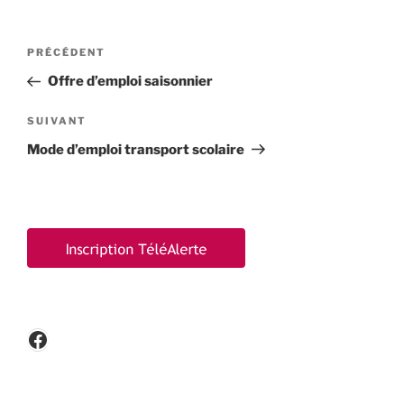
Navigation
Article
PRÉCÉDENT
de
précédent
Offre d’emploi saisonnier
l’article
Article
SUIVANT
suivant
Mode d’emploi transport scolaire
Facebook