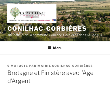
Aller
au
contenu
principal
CONILHAC-CORBIÈRES
site officiel de la commune Conilhac-Corbières dans l'Aude (11)
Menu
PUBLIÉ
9 MAI 2016
PAR
MAIRIE CONILHAC-CORBIÈRES
LE
Bretagne et Finistère avec l’Age
d’Argent