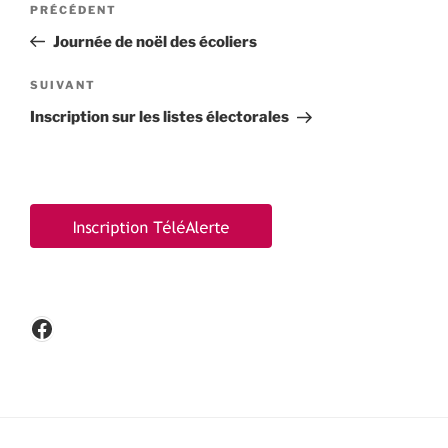
Article
PRÉCÉDENT
de
précédent
Journée de noël des écoliers
l’article
Article
SUIVANT
suivant
Inscription sur les listes électorales
Facebook