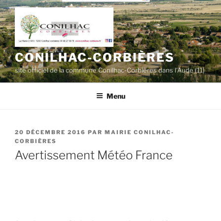
Aller
au
contenu
principal
CONILHAC-CORBIÈRES
site officiel de la commune Conilhac-Corbières dans l'Aude (11)
Menu
PUBLIÉ
20 DÉCEMBRE 2016
PAR
MAIRIE CONILHAC-
LE
CORBIÈRES
Avertissement Météo France